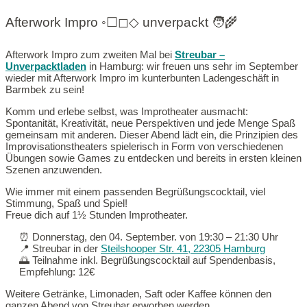
Afterwork Impro ◦☐◻︎◇ unverpackt 🧑‍🌾
Afterwork Impro zum zweiten Mal bei
Streubar –
Unverpacktladen
in Hamburg: wir freuen uns sehr im September
wieder mit Afterwork Impro im kunterbunten Ladengeschäft in
Barmbek zu sein!
Komm und erlebe selbst, was Improtheater ausmacht:
Spontanität, Kreativität, neue Perspektiven und jede Menge Spaß
gemeinsam mit anderen. Dieser Abend lädt ein, die Prinzipien des
Improvisationstheaters spielerisch in Form von verschiedenen
Übungen sowie Games zu entdecken und bereits in ersten kleinen
Szenen anzuwenden.
Wie immer mit einem passenden Begrüßungscocktail, viel
Stimmung, Spaß und Spiel!
Freue dich auf 1½ Stunden Improtheater.
⏰️ Donnerstag, den 04. September. von 19:30 – 21:30 Uhr
📍 Streubar in der
Steilshooper Str. 41, 22305 Hamburg
🌅 Teilnahme inkl. Begrüßungscocktail auf Spendenbasis,
Empfehlung: 12€
Weitere Getränke, Limonaden, Saft oder Kaffee können den
ganzen Abend von Streubar erworben werden.