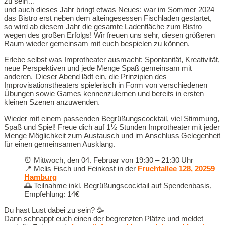
zu sein…
und auch dieses Jahr bringt etwas Neues: war im Sommer 2024
das Bistro erst neben dem alteingesessen Fischladen gestartet,
so wird ab diesem Jahr die gesamte Ladenfläche zum Bistro –
wegen des großen Erfolgs! Wir freuen uns sehr, diesen größeren
Raum wieder gemeinsam mit euch bespielen zu können.
Erlebe selbst was Improtheater ausmacht: Spontanität, Kreativität,
neue Perspektiven und jede Menge Spaß gemeinsam mit
anderen. Dieser Abend lädt ein, die Prinzipien des
Improvisationstheaters spielerisch in Form von verschiedenen
Übungen sowie Games kennenzulernen und bereits in ersten
kleinen Szenen anzuwenden.
Wieder mit einem passenden Begrüßungscocktail, viel Stimmung,
Spaß und Spiel! Freue dich auf 1½ Stunden Improtheater mit jeder
Menge Möglichkeit zum Austausch und im Anschluss Gelegenheit
für einen gemeinsamen Ausklang.
⏰️ Mittwoch, den 04. Februar von 19:30 – 21:30 Uhr
📍 Melis Fisch und Feinkost in der
Fruchtallee 128, 20259
Hamburg
🌅 Teilnahme inkl. Begrüßungscocktail auf Spendenbasis,
Empfehlung: 14€
Du hast Lust dabei zu sein? 🥳
Dann schnappt euch einen der begrenzten Plätze und meldet