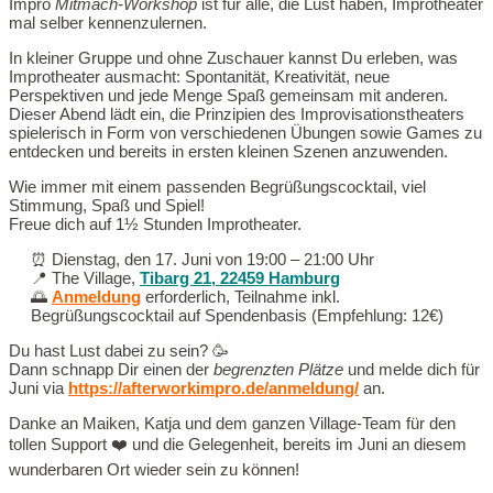
Impro
Mitmach-Workshop
ist für alle, die Lust haben, Improtheater
mal selber kennenzulernen.
In kleiner Gruppe und ohne Zuschauer kannst Du erleben, was
Improtheater ausmacht: Spontanität, Kreativität, neue
Perspektiven und jede Menge Spaß gemeinsam mit anderen.
Dieser Abend lädt ein, die Prinzipien des Improvisationstheaters
spielerisch in Form von verschiedenen Übungen sowie Games zu
entdecken und bereits in ersten kleinen Szenen anzuwenden.
Wie immer mit einem passenden Begrüßungscocktail, viel
Stimmung, Spaß und Spiel!
Freue dich auf 1½ Stunden Improtheater.
⏰️ Dienstag, den 17. Juni von 19:00 – 21:00 Uhr
📍 The Village,
Tibarg 21, 22459 Hamburg
🌅
Anmeldung
erforderlich, Teilnahme inkl.
Begrüßungscocktail auf Spendenbasis (Empfehlung: 12€)
Du hast Lust dabei zu sein? 🥳
Dann schnapp Dir einen der
begrenzten Plätze
und melde dich für
Juni via
https://afterworkimpro.de/anmeldung/
an.
Danke an Maiken, Katja und dem ganzen Village-Team für den
tollen Support ❤️ und die Gelegenheit, bereits im Juni an diesem
wunderbaren Ort wieder sein zu können!