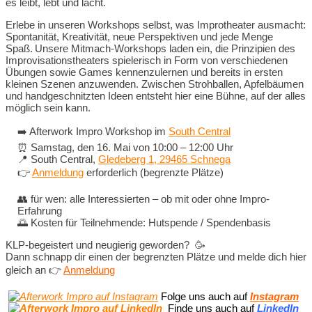
es leibt, lebt und lacht.
Erlebe in unseren Workshops selbst, was Improtheater ausmacht:
Spontanität, Kreativität, neue Perspektiven und jede Menge
Spaß. Unsere Mitmach-Workshops laden ein, die Prinzipien des
Improvisationstheaters spielerisch in Form von verschiedenen
Übungen sowie Games kennenzulernen und bereits in ersten
kleinen Szenen anzuwenden. Zwischen Strohballen, Apfelbäumen
und handgeschnitzten Ideen entsteht hier eine Bühne, auf der alles
möglich sein kann.
➡️ Afterwork Impro Workshop im
South Central
⏰️ Samstag, den 16. Mai von 10:00 – 12:00 Uhr
📍 South Central,
Gledeberg 1, 29465 Schnega
👉
Anmeldung
erforderlich (begrenzte Plätze)
👥 für wen: alle Interessierten – ob mit oder ohne Impro-
Erfahrung
🌅 Kosten für Teilnehmende: Hutspende / Spendenbasis
KLP-begeistert und neugierig geworden? 🥳
Dann schnapp dir einen der begrenzten Plätze und melde dich hier
gleich an 👉
Anmeldung
Folge uns auch auf
Instagram
Finde uns auch auf
LinkedIn