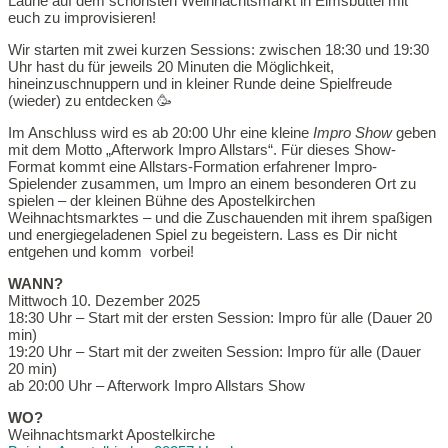
Laune auf dem schönsten Weihnachtsmarkt in Eimsbüttel mit
euch zu improvisieren!
Wir starten mit zwei kurzen Sessions: zwischen 18:30 und 19:30
Uhr hast du für jeweils 20 Minuten die Möglichkeit,
hineinzuschnuppern und in kleiner Runde deine Spielfreude
(wieder) zu entdecken 🥳
Im Anschluss wird es ab 20:00 Uhr eine kleine
Impro Show
geben
mit dem Motto „Afterwork Impro Allstars“. Für dieses Show-
Format kommt eine Allstars-Formation erfahrener Impro-
Spielender zusammen, um Impro an einem besonderen Ort zu
spielen – der kleinen Bühne des Apostelkirchen
Weihnachtsmarktes – und die Zuschauenden mit ihrem spaßigen
und energiegeladenen Spiel zu begeistern. Lass es Dir nicht
entgehen und komm vorbei!
WANN?
Mittwoch 10
. Dezember 2025
18:30 Uhr – Start mit der ersten Session: Impro für alle (Dauer 20
min)
19:20 Uhr – Start mit der zweiten Session: Impro für alle (Dauer
20 min)
ab 20:00 Uhr – Afterwork Impro Allstars Show
WO?
Weihnachtsmarkt Apostelkirche