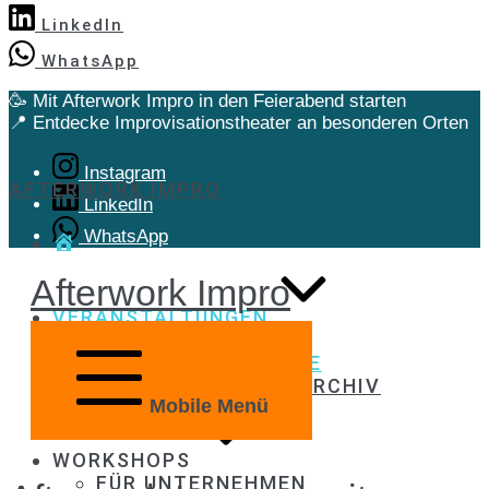
LinkedIn
WhatsApp
🥳 Mit Afterwork Impro in den Feierabend starten
📍 Entdecke Improvisationstheater an besonderen Orten
Instagram
AFTERWORK IMPRO
LinkedIn
WhatsApp
START
Afterwork Impro
VERANSTALTUNGEN
ZUR ANMELDUNG
KOMMENDE TERMINE
VERANSTALTUNGSARCHIV
Mobile Menü
WORKSHOPS
FÜR UNTERNEHMEN