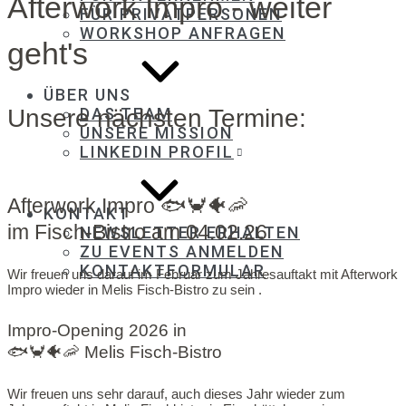
Afterwork Impro - weiter
FÜR PRIVATPERSONEN
WORKSHOP ANFRAGEN
geht's
ÜBER UNS
DAS TEAM
Unsere nächsten Termine:
UNSERE MISSION
LINKEDIN PROFIL
Afterwork Impro 🐟🦀🐠🦐
KONTAKT
im Fisch-Bistro am 04.02.26
NEWSLETTER ERHALTEN
ZU EVENTS ANMELDEN
KONTAKTFORMULAR
Wir freuen uns darauf im Februar zum Jahresauftakt mit Afterwork
Impro wieder in Melis Fisch-Bistro zu sein .
Impro-Opening 2026 in
🐟🦀🐠🦐 Melis Fisch-Bistro
Wir freuen uns sehr darauf, auch dieses Jahr wieder zum