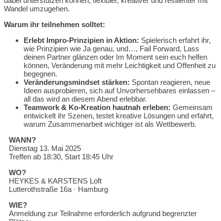
dabei unterstützen können, flexibler, kreativer und resilienter mit
Wandel umzugehen.
Warum ihr teilnehmen solltet:
Erlebt Impro-Prinzipien in Aktion:
Spielerisch erfahrt ihr,
wie Prinzipien wie Ja genau, und…, Fail Forward, Lass
deinen Partner glänzen oder Im Moment sein euch helfen
können, Veränderung mit mehr Leichtigkeit und Offenheit zu
begegnen.
Veränderungsmindset stärken:
Spontan reagieren, neue
Ideen ausprobieren, sich auf Unvorhersehbares einlassen –
all das wird an diesem Abend erlebbar.
Teamwork & Ko-Kreation hautnah erleben:
Gemeinsam
entwickelt ihr Szenen, testet kreative Lösungen und erfahrt,
warum Zusammenarbeit wichtiger ist als Wettbewerb.
WANN?
Dienstag 13. Mai 2025
Treffen ab 18:30, Start 18:45 Uhr
WO?
HEYKES & KARSTENS Loft
Lutterothstraße 16a · Hamburg
WIE?
Anmeldung zur Teilnahme erforderlich aufgrund begrenzter